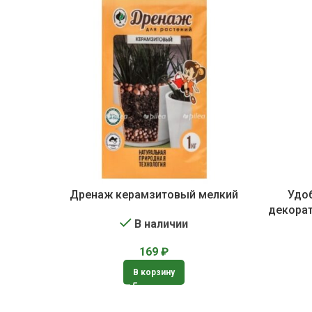
Дренаж керамзитовый мелкий
Удоб
декорат
В наличии
169
₽
В корзину