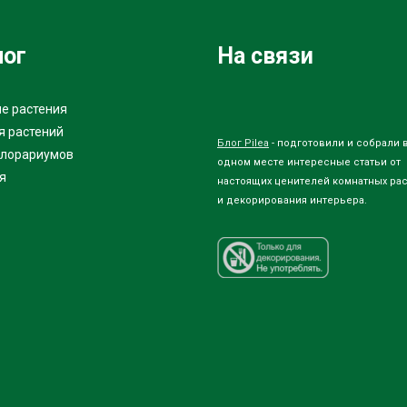
лог
На связи
е растения
я растений
Блог Pilea
- подготовили и собрали 
флорариумов
одном месте интересные статьи от
я
настоящих ценителей комнатных ра
и декорирования интерьера.