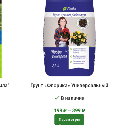
ила”
Грунт «Флорика» Универсальный
В наличии
199
₽
–
399
₽
Параметры