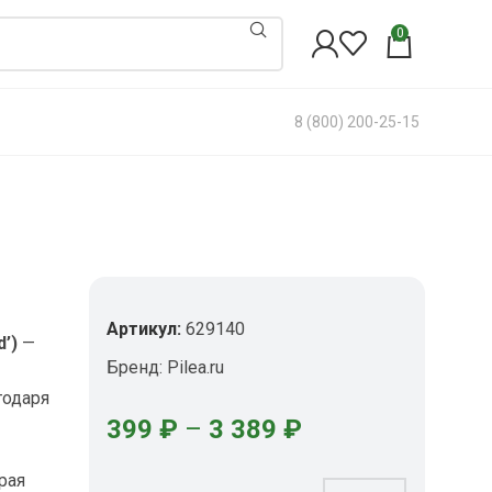
0
8 (800) 200-25-15
Артикул:
629140
d’)
—
Бренд:
Pilea.ru
годаря
399
₽
–
3 389
₽
рая