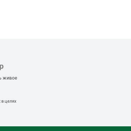
р
ь живое
 в целях