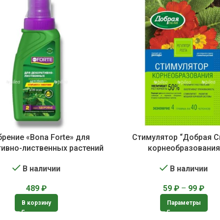
рение «Bona Forte» для
Стимулятор “Добрая С
ивно-лиственных растений
корнеобразования
В наличии
В наличии
489
₽
59
₽
–
99
₽
В корзину
Параметры