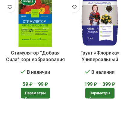
Стимулятор “Добрая
Грунт «Флорика»
Сила” корнеобразования
Универсальный
В наличии
В наличии
59
₽
–
99
₽
199
₽
–
399
₽
Параметры
Параметры