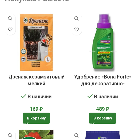
Дренаж керамзитовый
Удобрение «Bona Forte»
мелкий
для декоративно-
лиственных растений
В наличии
В наличии
169
₽
489
₽
В корзину
В корзину