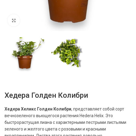
Нажмите, чтобы увеличить
Хедера Голден Колибри
Хедера Хеликс Голден Колибри
, представляет собой сорт
вечнозеленого вьющегося растения Hedera Helix. Это
быстрорастущая лиана с характерными пестрыми листьями
зеленого и желтого цвета с розовыми и красными
вкраплениями. Листва этого растения довольно