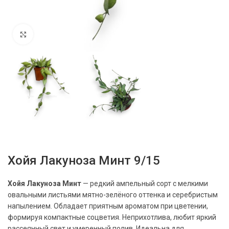
Нажмите, чтобы увеличить
Хойя Лакуноза Минт 9/15
Хойя Лакуноза Минт
— редкий ампельный сорт с мелкими
овальными листьями мятно-зелёного оттенка и серебристым
напылением. Обладает приятным ароматом при цветении,
формируя компактные соцветия. Неприхотлива, любит яркий
рассеянный свет и умеренный полив. Идеальна для