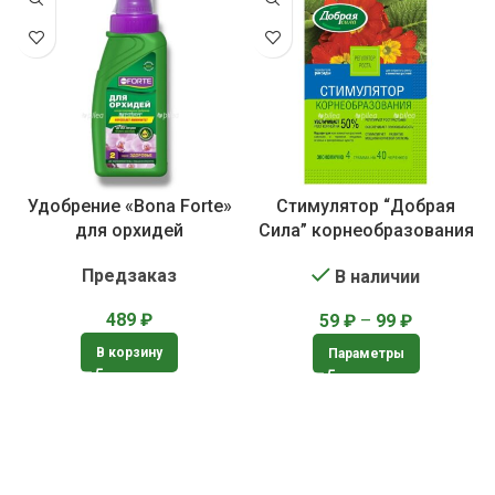
Удобрение «Bona Forte»
Стимулятор “Добрая
для орхидей
Сила” корнеобразования
Предзаказ
В наличии
489
₽
59
₽
–
99
₽
В корзину
Параметры