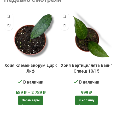
Хойя Клемензиорум Дарк
Хойя Вертициллята Ваянг
Лиф
Сплеш 10/15
В наличии
В наличии
689
₽
–
2 789
₽
999
₽
Параметры
В корзину