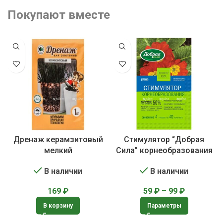
Покупают вместе
Дренаж керамзитовый
Стимулятор “Добрая
мелкий
Сила” корнеобразования
В наличии
В наличии
169
₽
59
₽
–
99
₽
В корзину
Параметры