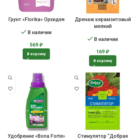
Грунт «Florika» Орхидея
Дренаж керамзитовый
мелкий
В наличии
В наличии
569
₽
169
₽
В корзину
В корзину
Удобрение «Bona Forte»
Стимулятор “Добрая