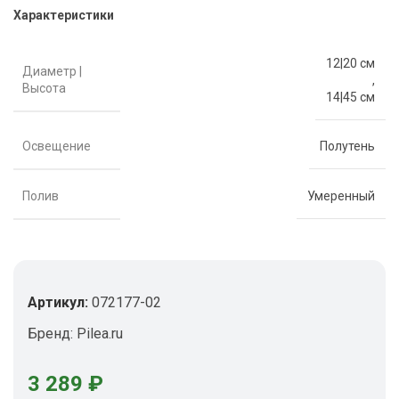
Характеристики
12|20 см
Диаметр |
,
Высота
14|45 см
Освещение
Полутень
Полив
Умеренный
Артикул:
072177-02
Бренд:
Pilea.ru
3 289
₽