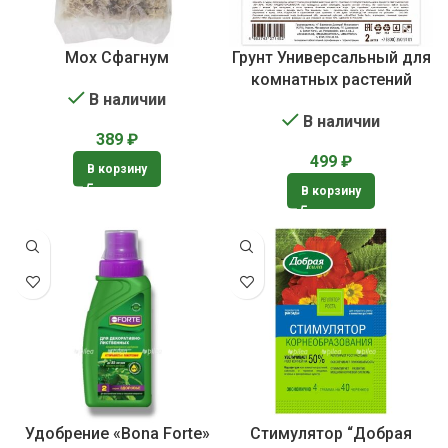
Мох Сфагнум
Грунт Универсальный для
комнатных растений
В наличии
В наличии
389
₽
499
₽
В корзину
В корзину
Удобрение «Bona Forte»
Стимулятор “Добрая