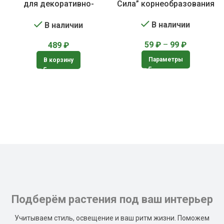
для декоративно-
Сила” корнеобразования
лиственных растений
В наличии
В наличии
59
₽
–
99
₽
489
₽
Параметры
В корзину
Подберём растения под ваш интерьер
Учитываем стиль, освещение и ваш ритм жизни. Поможем