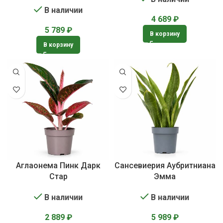
В наличии
4 689
₽
5 789
₽
В корзину
В корзину
Аглаонема Пинк Дарк
Сансевиерия Аубритниана
Стар
Эмма
В наличии
В наличии
2 889
₽
5 989
₽