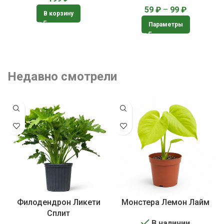
59
₽
–
99
₽
В корзину
Параметры
Недавно смотрели
Филодендрон Ликети
Монстера Лемон Лайм
Сплит
В наличии