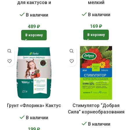
для кактусов и
мелкий
суккулентов
В наличии
В наличии
169
₽
489
₽
В корзину
В корзину
Грунт «Флорика» Кактус
Стимулятор “Добрая
Сила” корнеобразования
В наличии
В наличии
199
₽