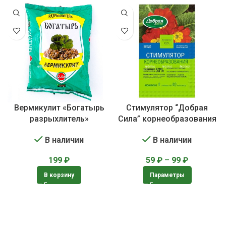
Вермикулит «Богатырь
Стимулятор “Добрая
разрыхлитель»
Сила” корнеобразования
В наличии
В наличии
199
₽
59
₽
–
99
₽
В корзину
Параметры